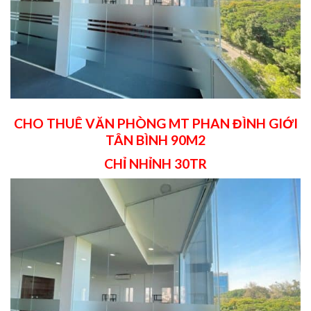
CHO THUÊ VĂN PHÒNG MT PHAN ĐÌNH GIỚI
TÂN BÌNH 90M2
CHỈ NHỈNH 30TR