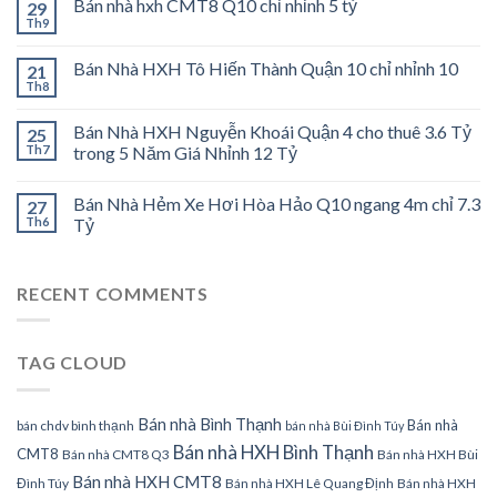
Bán nhà hxh CMT8 Q10 chỉ nhỉnh 5 tỷ
29
Th9
Bán Nhà HXH Tô Hiến Thành Quận 10 chỉ nhỉnh 10
21
Th8
Bán Nhà HXH Nguyễn Khoái Quận 4 cho thuê 3.6 Tỷ
25
Th7
trong 5 Năm Giá Nhỉnh 12 Tỷ
Bán Nhà Hẻm Xe Hơi Hòa Hảo Q10 ngang 4m chỉ 7.3
27
Th6
Tỷ
RECENT COMMENTS
TAG CLOUD
Bán nhà Bình Thạnh
Bán nhà
bán chdv bình thạnh
bán nhà Bùi Đình Túy
Bán nhà HXH Bình Thạnh
CMT8
Bán nhà CMT8 Q3
Bán nhà HXH Bùi
Bán nhà HXH CMT8
Đình Túy
Bán nhà HXH Lê Quang Định
Bán nhà HXH