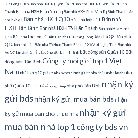
Lạc Long Quân
Bán nhà HXH Nguyễn Gia Trí
Bán nhà HXH Nguyễn Gia Trí Bình
Bán nhà HXH Phan Văn Trị
Bán nhà HXH Phan Văn Trị Bình Thạnh
bán
Thạnh
Bán nhà HXH Q10
Bán nhà
bán nhà hxh q11
nhà hxh q1
HXH Tân Bình
Bán nhà HXH Tô Hiến Thành
Bán nhà Hòa Hưng
Bán nhà
Bán nhà Lạc Long Quân
Bán nhà Q3
Q10
Bán nhà Nơ Trang Long
Q10
bán nhà q11
Bán nhà Tô Hiến Thành
Bán nhà Xô Viết Nghệ Tĩnh
Bán nhà
bất động sản Quận 10
Bất
Âu Cơ Tân Bình 5 TỶ
bất động sản Bình Thạnh
Công ty môi giới top 1 Việt
động sản Tân Bình
Nam
nhà
nhà hxh q10 giá rẻ
nhà hxh tân bình giá rẻ
nhà phố Bình Thạnh
nhận ký
phố Quận 10
nhà phố Tân Bình
nhà phố sổ hồng riêng
gửi bds
nhận ký gửi mua bán bds
nhận
nhận ký gửi
ký gửi mua bán cho thuê nhà
mua bán nhà
top 1 công ty bds vn