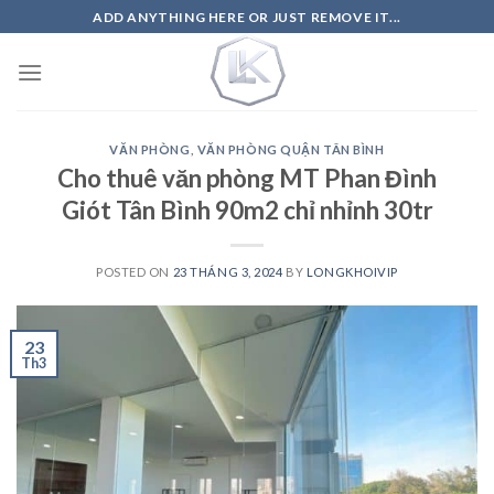
Skip
ADD ANYTHING HERE OR JUST REMOVE IT...
to
content
VĂN PHÒNG
,
VĂN PHÒNG QUẬN TÂN BÌNH
Cho thuê văn phòng MT Phan Đình
Giót Tân Bình 90m2 chỉ nhỉnh 30tr
POSTED ON
23 THÁNG 3, 2024
BY
LONGKHOIVIP
23
Th3