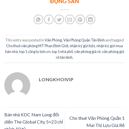
ĐỘNG SẢN
This entry was posted in
Văn Phòng
,
Văn Phòng Quận Tân Bình
and tagged
Cho thuê văn phòng MT Phan Đình Giót
,
nhận ký gửi bds
,
nhận ký gửi mua
bán nhà
,
top 1 công ty bds vn
,
top 1 nhà phố
,
văn phòng giá rẻ
,
văn phòng giá
rẻ tân bình
.
LONGKHOIVIP
Bán nhà KDC Nam Long đối
Cho thuê Văn Phòng Quận 1
diện The Global City 5×23 chỉ
Mai Thị Lựu Giá Rẻ
nhỉnh 10 tỷ