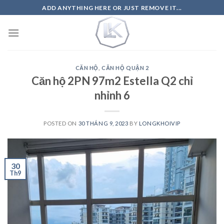
Skip
ADD ANYTHING HERE OR JUST REMOVE IT...
to
content
CĂN HỘ
,
CĂN HỘ QUẬN 2
Căn hộ 2PN 97m2 Estella Q2 chỉ
nhỉnh 6
POSTED ON
30 THÁNG 9, 2023
BY
LONGKHOIVIP
30
Th9