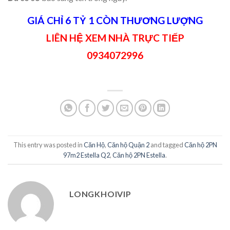
GIÁ CHỈ 6 TỶ 1 CÒN THƯƠNG LƯỢNG
LIÊN HỆ XEM NHÀ TRỰC TIẾP
0934072996
This entry was posted in
Căn Hộ
,
Căn hộ Quận 2
and tagged
Căn hộ 2PN
97m2 Estella Q2
,
Căn hộ 2PN Estella
.
LONGKHOIVIP