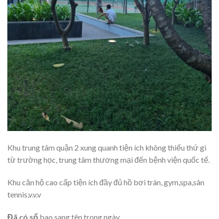
Khu trung tâm quận 2 xung quanh tiện ích không thiếu thứ gì
từ trường học, trung tâm thương mại đến bệnh viện quốc tế.
Khu căn hộ cao cấp tiện ích đầy đủ hồ bơi tràn, gym,spa,sân
tennis,v.v.v
Đã có sổ
bao sang tên trong ngày.