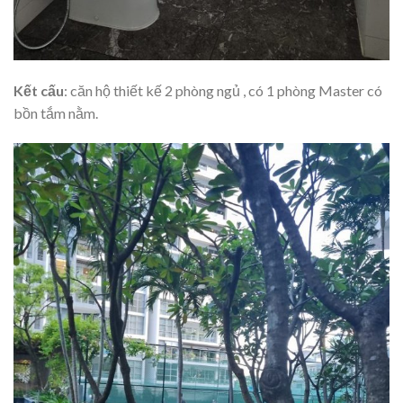
Kết cấu
: căn hộ thiết kế 2 phòng ngủ , có 1 phòng Master có
bồn tắm nằm.