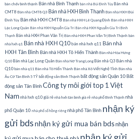
Bán nhà Bình Thạnh
Bán nhà
bán chdv bình thạnh
bán nhà Bùi Đình Túy
Bán nhà HXH Bình Thạnh
CMT8
Bán nhà CMT8 Q3
Bán nhà HXH Bùi
Bán nhà HXH CMT8
Đình Túy
Bán nhà HXH Lê Quang Định
Bán nhà HXH
Lạc Long Quân
Bán nhà HXH Nguyễn Gia Trí
Bán nhà HXH Nguyễn Gia Trí Bình
Bán nhà HXH Phan Văn Trị
Bán nhà HXH Phan Văn Trị Bình Thạnh
bán
Thạnh
Bán nhà HXH Q10
Bán nhà
bán nhà hxh q11
nhà hxh q1
HXH Tân Bình
Bán nhà HXH Tô Hiến Thành
Bán nhà Hòa Hưng
Bán nhà
Bán nhà Lạc Long Quân
Bán nhà Q3
Q10
Bán nhà Nơ Trang Long
Q10
bán nhà q11
Bán nhà Tô Hiến Thành
Bán nhà Xô Viết Nghệ Tĩnh
Bán nhà
bất động sản Quận 10
Bất
Âu Cơ Tân Bình 5 TỶ
bất động sản Bình Thạnh
Công ty môi giới top 1 Việt
động sản Tân Bình
Nam
nhà
nhà hxh q10 giá rẻ
nhà hxh tân bình giá rẻ
nhà phố Bình Thạnh
nhận ký
phố Quận 10
nhà phố Tân Bình
nhà phố sổ hồng riêng
gửi bds
nhận ký gửi mua bán bds
nhận
nhận ký gửi
ký gửi mua bán cho thuê nhà