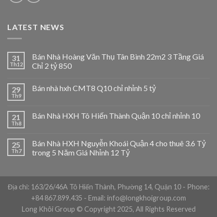
LATEST NEWS
Bán Nhà Hoàng Văn Thụ Tân Bình 22m2 3 Tầng Giá
31
Th12
Chỉ 2 tỷ 850
Bán nhà hxh CMT8 Q10 chỉ nhỉnh 5 tỷ
29
Th9
Bán Nhà HXH Tô Hiến Thành Quận 10 chỉ nhỉnh 10
21
Th8
Bán Nhà HXH Nguyễn Khoái Quận 4 cho thuê 3.6 Tỷ
25
Th7
trong 5 Năm Giá Nhỉnh 12 Tỷ
Địa chỉ: 163/26/46A Tô Hiến Thành, Phường 14, Quận 10 - Phone:
+84 867.899.435 - Email: info@longkhoigroup.com
Long Khôi Group © Copyright 2025, All Rights Reserved