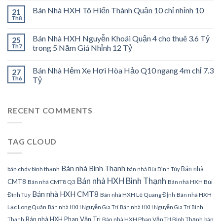
Bán Nhà HXH Tô Hiến Thành Quận 10 chỉ nhỉnh 10
21
Th8
Bán Nhà HXH Nguyễn Khoái Quận 4 cho thuê 3.6 Tỷ
25
Th7
trong 5 Năm Giá Nhỉnh 12 Tỷ
Bán Nhà Hẻm Xe Hơi Hòa Hảo Q10 ngang 4m chỉ 7.3
27
Th6
Tỷ
RECENT COMMENTS
TAG CLOUD
Bán nhà Bình Thạnh
Bán nhà
bán chdv bình thạnh
bán nhà Bùi Đình Túy
Bán nhà HXH Bình Thạnh
CMT8
Bán nhà CMT8 Q3
Bán nhà HXH Bùi
Bán nhà HXH CMT8
Đình Túy
Bán nhà HXH Lê Quang Định
Bán nhà HXH
Lạc Long Quân
Bán nhà HXH Nguyễn Gia Trí
Bán nhà HXH Nguyễn Gia Trí Bình
Bán nhà HXH Phan Văn Trị
Bán nhà HXH Phan Văn Trị Bình Thạnh
bán
Thạnh