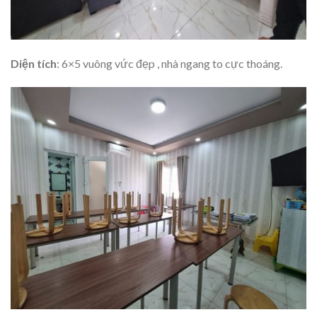
Diện tích
: 6×5 vuông vức đẹp , nhà ngang to cực thoáng.