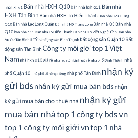
Bán nhà HXH Q10
Bán nhà
bán nhà hxh q11
nhà hxh q1
HXH Tân Bình
Bán nhà HXH Tô Hiến Thành
Bán nhà Hòa Hưng
Bán nhà
Bán nhà Lạc Long Quân
Bán nhà Q3
Q10
Bán nhà Nơ Trang Long
Q10
bán nhà q11
Bán nhà Tô Hiến Thành
Bán nhà Xô Viết Nghệ Tĩnh
Bán nhà
bất động sản Quận 10
Bất
Âu Cơ Tân Bình 5 TỶ
bất động sản Bình Thạnh
Công ty môi giới top 1 Việt
động sản Tân Bình
Nam
nhà
nhà hxh q10 giá rẻ
nhà hxh tân bình giá rẻ
nhà phố Bình Thạnh
nhận ký
phố Quận 10
nhà phố Tân Bình
nhà phố sổ hồng riêng
gửi bds
nhận ký gửi mua bán bds
nhận
nhận ký gửi
ký gửi mua bán cho thuê nhà
mua bán nhà
top 1 công ty bds vn
top 1 công ty môi giới vn
top 1 nhà