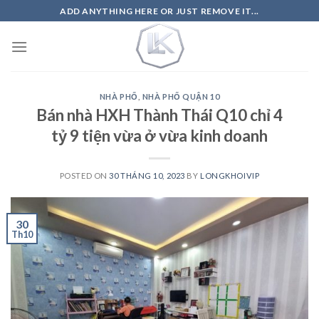
Skip
ADD ANYTHING HERE OR JUST REMOVE IT...
to
content
NHÀ PHỐ
,
NHÀ PHỐ QUẬN 10
Bán nhà HXH Thành Thái Q10 chỉ 4
tỷ 9 tiện vừa ở vừa kinh doanh
POSTED ON
30 THÁNG 10, 2023
BY
LONGKHOIVIP
30
Th10