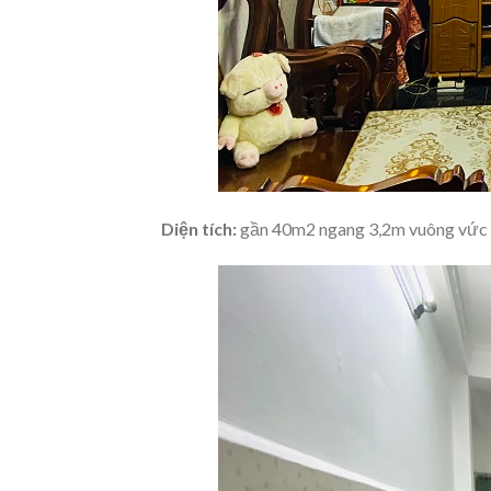
Diện tích:
gần 40m2 ngang 3,2m vuông vức