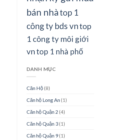
bán nhà
top 1
công ty bds vn
top
1 công ty môi giới
vn
top 1 nhà phố
DANH MỤC
Căn Hộ
(8)
Căn hộ Long An
(1)
Căn hộ Quận 2
(4)
Căn hộ Quận 3
(1)
Căn hộ Quận 9
(1)