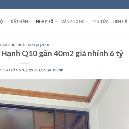
HỘ
ĐẤT NỀN
NHÀ PHỐ
VĂN PHÒNG
TIN TỨC
LIÊN HỆ
NHÀ PHỐ
,
NHÀ PHỐ QUẬN 10
Hạnh Q10 gần 40m2 giá nhỉnh 6 tỷ
 ON
4 THÁNG 9, 2023
BY
LONGKHOIVIP