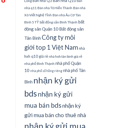
Bán nhà Q10
Bán nhà Q3
Long
bán
nhà q11
Bán nhà Tô Hiến Thành
Bán nhà
Xô Viết Nghệ Tĩnh
Bán nhà Âu Cơ Tân
bất
Bình 5 TỶ
bất động sản Bình Thạnh
động sản Quận 10
Bất động sản
Công ty môi
Tân Bình
giới top 1 Việt Nam
nhà
hxh q10 giá rẻ
nhà hxh tân bình giá rẻ
nhà phố Quận
nhà phố Bình Thạnh
10
nhà phố Tân
nhà phố sổ hồng riêng
nhận ký gửi
Bình
bds
nhận ký gửi
mua bán bds
nhận ký
gửi mua bán cho thuê nhà
nhận ký gửi mua