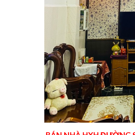
BÁN NHÀ HXH ĐƯỜNG S