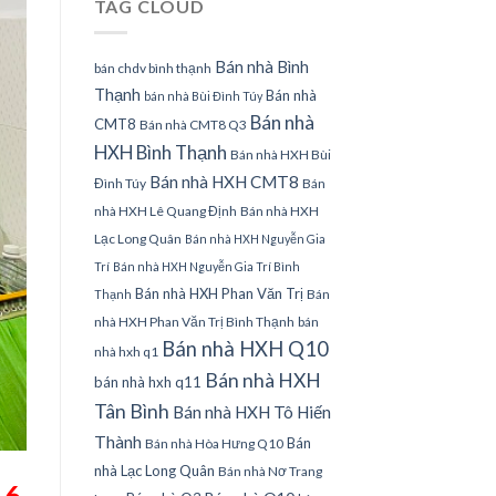
TAG CLOUD
Bán nhà Bình
bán chdv bình thạnh
Thạnh
Bán nhà
bán nhà Bùi Đình Túy
Bán nhà
CMT8
Bán nhà CMT8 Q3
HXH Bình Thạnh
Bán nhà HXH Bùi
Bán nhà HXH CMT8
Đình Túy
Bán
nhà HXH Lê Quang Định
Bán nhà HXH
Lạc Long Quân
Bán nhà HXH Nguyễn Gia
Trí
Bán nhà HXH Nguyễn Gia Trí Bình
Bán nhà HXH Phan Văn Trị
Bán
Thạnh
nhà HXH Phan Văn Trị Bình Thạnh
bán
Bán nhà HXH Q10
nhà hxh q1
Bán nhà HXH
bán nhà hxh q11
Tân Bình
Bán nhà HXH Tô Hiến
Thành
Bán
Bán nhà Hòa Hưng Q10
nhà Lạc Long Quân
Bán nhà Nơ Trang
 6