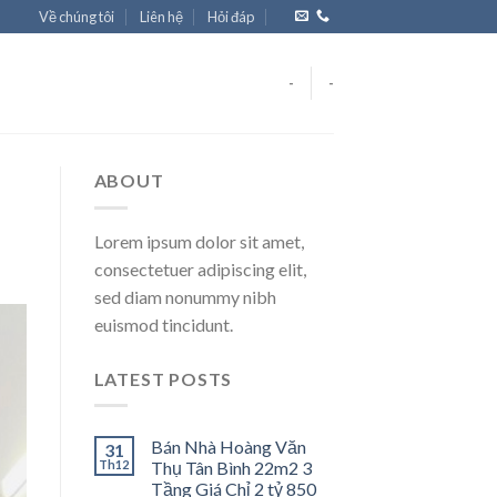
Về chúng tôi
Liên hệ
Hỏi đáp
-
-
ABOUT
Lorem ipsum dolor sit amet,
consectetuer adipiscing elit,
sed diam nonummy nibh
euismod tincidunt.
LATEST POSTS
Bán Nhà Hoàng Văn
31
Th12
Thụ Tân Bình 22m2 3
Tầng Giá Chỉ 2 tỷ 850