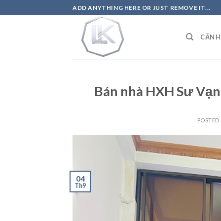
Skip
ADD ANYTHING HERE OR JUST REMOVE IT...
to
content
CĂN 
Bán nhà HXH Sư Vạn 
POSTED
04
Th9