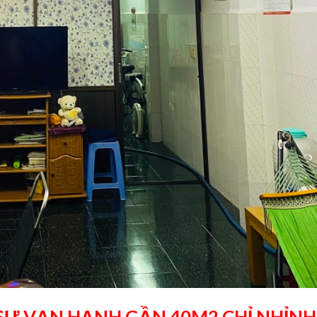
Ư VẠN HẠNH GẦN 40M2 CHỈ NHỈNH