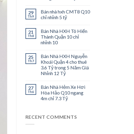
Bán nhà hxh CMT8 Q10
29
Th9
chỉ nhỉnh 5 tỷ
Bán Nhà HXH Tô Hiến
21
Th8
Thành Quận 10 chỉ
nhỉnh 10
Bán Nhà HXH Nguyễn
25
Th7
Khoái Quận 4 cho thuê
3.6 Tỷ trong 5 Năm Giá
Nhỉnh 12 Tỷ
Bán Nhà Hẻm Xe Hơi
27
Th6
Hòa Hảo Q10 ngang
4m chỉ 7.3 Tỷ
RECENT COMMENTS