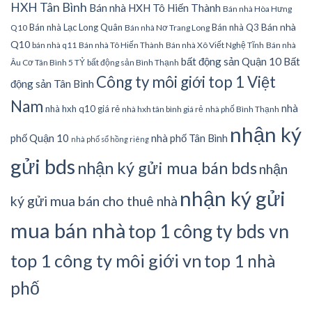
HXH Tân Bình
Bán nhà HXH Tô Hiến Thành
Bán nhà Hòa Hưng
Bán nhà
Bán nhà Lạc Long Quân
Bán nhà Q3
Q10
Bán nhà Nơ Trang Long
Q10
bán nhà q11
Bán nhà Tô Hiến Thành
Bán nhà Xô Viết Nghệ Tĩnh
Bán nhà
bất động sản Quận 10
Bất
Âu Cơ Tân Bình 5 TỶ
bất động sản Bình Thạnh
Công ty môi giới top 1 Việt
động sản Tân Bình
Nam
nhà
nhà hxh q10 giá rẻ
nhà hxh tân bình giá rẻ
nhà phố Bình Thạnh
nhận ký
phố Quận 10
nhà phố Tân Bình
nhà phố sổ hồng riêng
gửi bds
nhận ký gửi mua bán bds
nhận
nhận ký gửi
ký gửi mua bán cho thuê nhà
mua bán nhà
top 1 công ty bds vn
top 1 công ty môi giới vn
top 1 nhà
phố