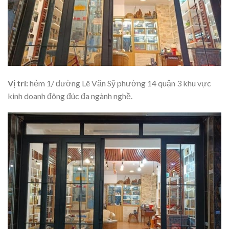
Vị trí:
hẻm 1/ đường Lê Văn Sỹ phường 14 quận 3 khu vực
kinh doanh đông đúc đa ngành nghề.