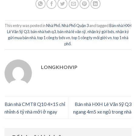
This entry was posted in
Nhà Phố
,
Nhà Phố Quận 3
and tagged
Bán nhà HXH
Lê Văn Sỹ Q3
,
bán nhà hxh q3
,
bán nhà lê văn sỹ
,
nhận ký gửi bds
,
nhận ký
gửi mua bán nhà
,
top 1 công ty bds vn
,
top 1 công ty môi giới vn
,
top 1 nhà
phố
.
LONGKHOIVIP
Bán nhà CMT8 Q10 4×15 chỉ
Bán nhà HXH Lê Văn Sỹ Q3
nhỉnh 6 tỷ nhà mới ở ngay
ngang 4m5 xe ngủ trong nhà