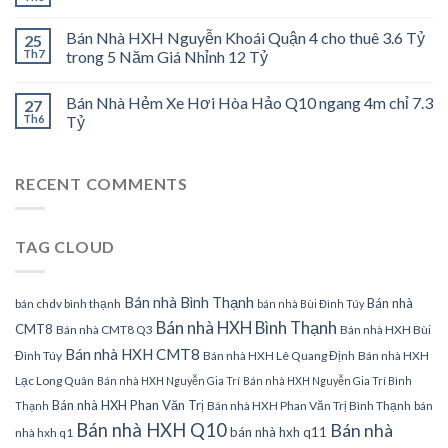
Bán Nhà HXH Nguyễn Khoái Quận 4 cho thuê 3.6 Tỷ
25
Th7
trong 5 Năm Giá Nhỉnh 12 Tỷ
Bán Nhà Hẻm Xe Hơi Hòa Hảo Q10 ngang 4m chỉ 7.3
27
Th6
Tỷ
RECENT COMMENTS
TAG CLOUD
Bán nhà Bình Thạnh
Bán nhà
bán chdv bình thạnh
bán nhà Bùi Đình Túy
Bán nhà HXH Bình Thạnh
CMT8
Bán nhà CMT8 Q3
Bán nhà HXH Bùi
Bán nhà HXH CMT8
Đình Túy
Bán nhà HXH Lê Quang Định
Bán nhà HXH
Lạc Long Quân
Bán nhà HXH Nguyễn Gia Trí
Bán nhà HXH Nguyễn Gia Trí Bình
Bán nhà HXH Phan Văn Trị
Bán nhà HXH Phan Văn Trị Bình Thạnh
bán
Thạnh
Bán nhà HXH Q10
Bán nhà
bán nhà hxh q11
nhà hxh q1