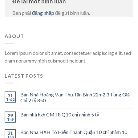
Để lại một bình luận
Bạn phải
đăng nhập
để gửi bình luận.
ABOUT
Lorem ipsum dolor sit amet, consectetuer adipiscing elit, sed
diam nonummy nibh euismod tincidunt.
LATEST POSTS
Bán Nhà Hoàng Văn Thụ Tân Bình 22m2 3 Tầng Giá
31
Th12
Chỉ 2 tỷ 850
Bán nhà hxh CMT8 Q10 chỉ nhỉnh 5 tỷ
29
Th9
Bán Nhà HXH Tô Hiến Thành Quận 10 chỉ nhỉnh 10
21
Th8