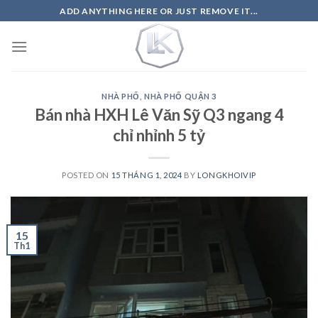
Skip
ADD ANYTHING HERE OR JUST REMOVE IT...
to
content
NHÀ PHỐ
,
NHÀ PHỐ QUẬN 3
Bán nhà HXH Lê Văn Sỹ Q3 ngang 4
chỉ nhỉnh 5 tỷ
POSTED ON
15 THÁNG 1, 2024
BY
LONGKHOIVIP
15
Th1