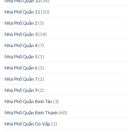
Nhà Phố Quận 10
(54)
Nhà Phố Quận 11
(10)
Nhà Phố Quận 2
(5)
Nhà Phố Quận 3
(24)
Nhà Phố Quận 4
(7)
Nhà Phố Quận 5
(1)
Nhà Phố Quận 6
(5)
Nhà Phố Quận 7
(2)
Nhà Phố Quận 9
(2)
Nhà Phố Quận Bình Tân
(3)
Nhà Phố Quận Bình Thạnh
(60)
Nhà Phố Quận Gò Vấp
(1)