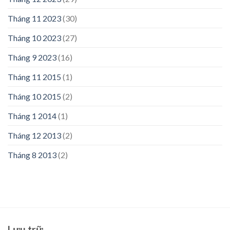
Tháng 11 2023
(30)
Tháng 10 2023
(27)
Tháng 9 2023
(16)
Tháng 11 2015
(1)
Tháng 10 2015
(2)
Tháng 1 2014
(1)
Tháng 12 2013
(2)
Tháng 8 2013
(2)
Lưu trữ