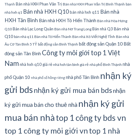
Bán nhà HXH Phan Văn Trị
Bán nhà HXH Phan Văn Trị Bình Thạnh
bán
Thạnh
Bán nhà HXH Q10
Bán nhà
bán nhà hxh q11
nhà hxh q1
HXH Tân Bình
Bán nhà HXH Tô Hiến Thành
Bán nhà Hòa Hưng
Bán nhà
Bán nhà Lạc Long Quân
Bán nhà Q3
Q10
Bán nhà Nơ Trang Long
Q10
bán nhà q11
Bán nhà Tô Hiến Thành
Bán nhà Xô Viết Nghệ Tĩnh
Bán nhà
bất động sản Quận 10
Bất
Âu Cơ Tân Bình 5 TỶ
bất động sản Bình Thạnh
Công ty môi giới top 1 Việt
động sản Tân Bình
Nam
nhà
nhà hxh q10 giá rẻ
nhà hxh tân bình giá rẻ
nhà phố Bình Thạnh
nhận ký
phố Quận 10
nhà phố Tân Bình
nhà phố sổ hồng riêng
gửi bds
nhận ký gửi mua bán bds
nhận
nhận ký gửi
ký gửi mua bán cho thuê nhà
mua bán nhà
top 1 công ty bds vn
top 1 công ty môi giới vn
top 1 nhà