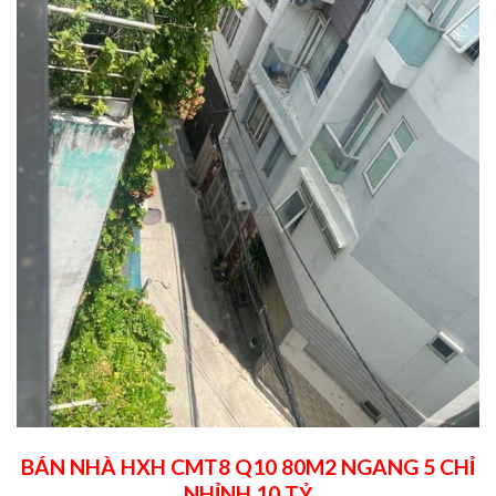
BÁN NHÀ HXH CMT8 Q10 80M2 NGANG 5 CHỈ
NHỈNH 10 TỶ