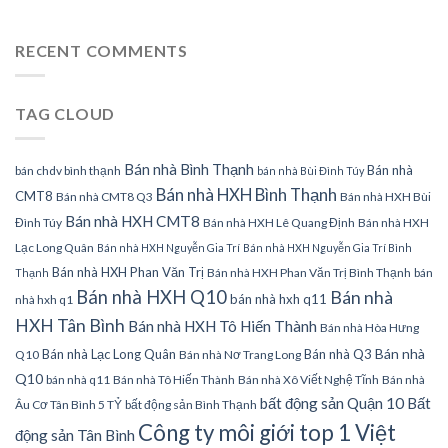
RECENT COMMENTS
TAG CLOUD
Bán nhà Bình Thạnh
Bán nhà
bán chdv bình thạnh
bán nhà Bùi Đình Túy
Bán nhà HXH Bình Thạnh
CMT8
Bán nhà CMT8 Q3
Bán nhà HXH Bùi
Bán nhà HXH CMT8
Đình Túy
Bán nhà HXH Lê Quang Định
Bán nhà HXH
Lạc Long Quân
Bán nhà HXH Nguyễn Gia Trí
Bán nhà HXH Nguyễn Gia Trí Bình
Bán nhà HXH Phan Văn Trị
Bán nhà HXH Phan Văn Trị Bình Thạnh
bán
Thạnh
Bán nhà HXH Q10
Bán nhà
bán nhà hxh q11
nhà hxh q1
HXH Tân Bình
Bán nhà HXH Tô Hiến Thành
Bán nhà Hòa Hưng
Bán nhà
Bán nhà Lạc Long Quân
Bán nhà Q3
Q10
Bán nhà Nơ Trang Long
Q10
bán nhà q11
Bán nhà Tô Hiến Thành
Bán nhà Xô Viết Nghệ Tĩnh
Bán nhà
bất động sản Quận 10
Bất
Âu Cơ Tân Bình 5 TỶ
bất động sản Bình Thạnh
Công ty môi giới top 1 Việt
động sản Tân Bình