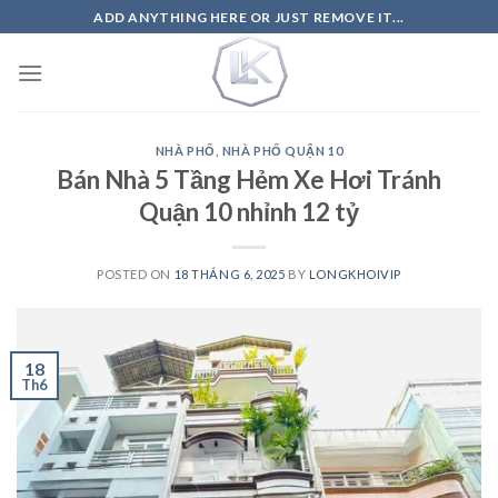
Skip
ADD ANYTHING HERE OR JUST REMOVE IT...
to
content
NHÀ PHỐ
,
NHÀ PHỐ QUẬN 10
Bán Nhà 5 Tầng Hẻm Xe Hơi Tránh
Quận 10 nhỉnh 12 tỷ
POSTED ON
18 THÁNG 6, 2025
BY
LONGKHOIVIP
18
Th6