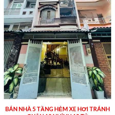
BÁN NHÀ 5 TẦNG HẺM XE HƠI TRÁNH