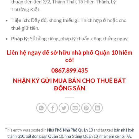
thuận tiện đến 3/2, Thành Thái, Tô Hiến Thành, Lý
Thường Kiệt.
Tiện ích
: Đầy đủ, không thiếu gì. Thích hợp ở hoặc cho
thuê giữ tiền.
Pháp lý
: Sổ hồng riêng, pháp lý chuẩn, công chứng ngay.
Liên hệ ngay để sở hữu
nhà phố Quận 10
hiếm
có!
0867.899.435
NHẬN KÝ GỬI MUA BÁN CHO THUÊ BẤT
ĐỘNG SẢN
This entry was posted in
Nhà Phố
,
Nhà Phố Quận 10
and tagged
bán nhà hxh
tránh q10
,
bất động sản Quận 10
,
nhà 5 tầng Quận 10
,
nhà hẻm xe hơi 7A
,