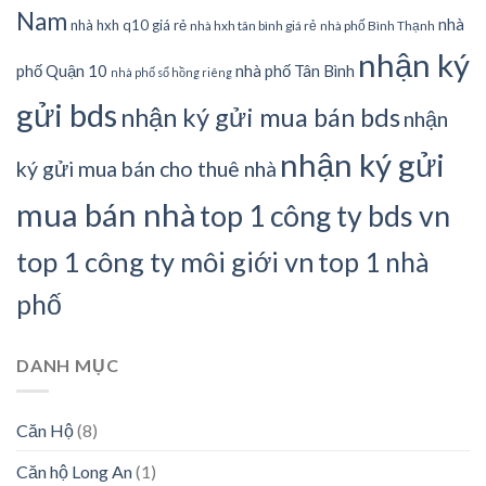
Nam
nhà
nhà hxh q10 giá rẻ
nhà hxh tân bình giá rẻ
nhà phố Bình Thạnh
nhận ký
phố Quận 10
nhà phố Tân Bình
nhà phố sổ hồng riêng
gửi bds
nhận ký gửi mua bán bds
nhận
nhận ký gửi
ký gửi mua bán cho thuê nhà
mua bán nhà
top 1 công ty bds vn
top 1 công ty môi giới vn
top 1 nhà
phố
DANH MỤC
Căn Hộ
(8)
Căn hộ Long An
(1)