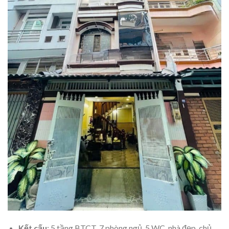
Kết cấu
: 5 tầng BTCT, 7 phòng ngủ, 5 WC, nhà đẹp, chủ