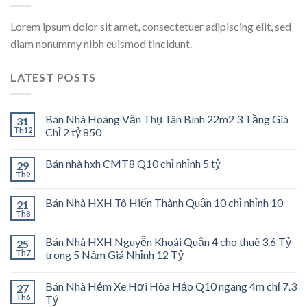
Lorem ipsum dolor sit amet, consectetuer adipiscing elit, sed
diam nonummy nibh euismod tincidunt.
LATEST POSTS
Bán Nhà Hoàng Văn Thụ Tân Bình 22m2 3 Tầng Giá
31
Th12
Chỉ 2 tỷ 850
Bán nhà hxh CMT8 Q10 chỉ nhỉnh 5 tỷ
29
Th9
Bán Nhà HXH Tô Hiến Thành Quận 10 chỉ nhỉnh 10
21
Th8
Bán Nhà HXH Nguyễn Khoái Quận 4 cho thuê 3.6 Tỷ
25
Th7
trong 5 Năm Giá Nhỉnh 12 Tỷ
Bán Nhà Hẻm Xe Hơi Hòa Hảo Q10 ngang 4m chỉ 7.3
27
Th6
Tỷ