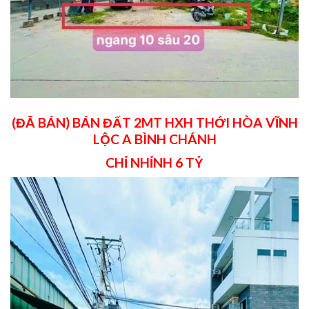
(ĐÃ BÁN) BÁN ĐẤT 2MT HXH THỚI HÒA VĨNH
LỘC A BÌNH CHÁNH
CHỈ NHỈNH 6 TỶ