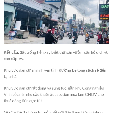
Kết cấu:
đất trống tiện xây biệt thự sân vườn, căn hộ dịch vụ
cao cấp, v.v.
Khu vực dân cư an ninh yên tĩnh, đường bê tông sạch sẽ đến
tận nhà.
Khu vực dân cư rất đông và sung túc, gần khu Công nghiệp
Vĩnh Lộc nên nhu cầu thuê rất cao, tiện mua làm CHDV cho
thuê dòng tiền cực tốt.
Giá CHDV 1 phòng full nội thất nơi đây đang là 3tr5/phòng