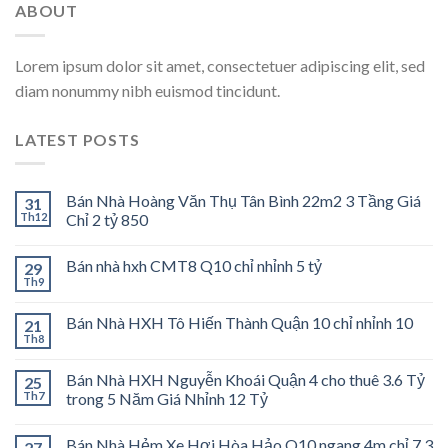
ABOUT
Lorem ipsum dolor sit amet, consectetuer adipiscing elit, sed
diam nonummy nibh euismod tincidunt.
LATEST POSTS
Bán Nhà Hoàng Văn Thụ Tân Bình 22m2 3 Tầng Giá
31
Th12
Chỉ 2 tỷ 850
Bán nhà hxh CMT8 Q10 chỉ nhỉnh 5 tỷ
29
Th9
Bán Nhà HXH Tô Hiến Thành Quận 10 chỉ nhỉnh 10
21
Th8
Bán Nhà HXH Nguyễn Khoái Quận 4 cho thuê 3.6 Tỷ
25
Th7
trong 5 Năm Giá Nhỉnh 12 Tỷ
Bán Nhà Hẻm Xe Hơi Hòa Hảo Q10 ngang 4m chỉ 7.3
27