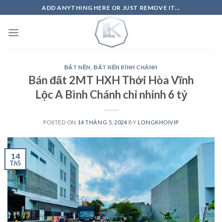
Skip
ADD ANYTHING HERE OR JUST REMOVE IT...
to
content
ĐẤT NỀN
,
ĐẤT NỀN BÌNH CHÁNH
Bán đất 2MT HXH Thới Hòa Vĩnh
Lộc A Bình Chánh chỉ nhỉnh 6 tỷ
POSTED ON
14 THÁNG 5, 2024
BY
LONGKHOIVIP
14
Th5