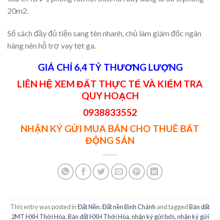
20m2.
Sổ sách đầy đủ tiện sang tên nhanh, chủ làm giám đốc ngân
hàng nên hỗ trợ vay tẹt ga.
GIÁ CHỈ 6,4 TỶ THƯƠNG LƯỢNG
LIÊN HỆ XEM ĐẤT THỰC TẾ VÀ KIỂM TRA
QUY HOẠCH
0938833552
NHẬN KÝ GỬI MUA BÁN CHO THUÊ BẤT
ĐỘNG SẢN
This entry was posted in
Đất Nền
,
Đất nền Bình Chánh
and tagged
Bán đất
2MT HXH Thới Hòa
,
Bán đất HXH Thới Hòa
,
nhận ký gửi bds
,
nhận ký gửi