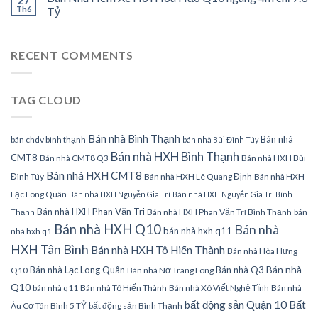
Th6
Tỷ
RECENT COMMENTS
TAG CLOUD
Bán nhà Bình Thạnh
Bán nhà
bán chdv bình thạnh
bán nhà Bùi Đình Túy
Bán nhà HXH Bình Thạnh
CMT8
Bán nhà CMT8 Q3
Bán nhà HXH Bùi
Bán nhà HXH CMT8
Đình Túy
Bán nhà HXH Lê Quang Định
Bán nhà HXH
Lạc Long Quân
Bán nhà HXH Nguyễn Gia Trí
Bán nhà HXH Nguyễn Gia Trí Bình
Bán nhà HXH Phan Văn Trị
Bán nhà HXH Phan Văn Trị Bình Thạnh
bán
Thạnh
Bán nhà HXH Q10
Bán nhà
bán nhà hxh q11
nhà hxh q1
HXH Tân Bình
Bán nhà HXH Tô Hiến Thành
Bán nhà Hòa Hưng
Bán nhà
Bán nhà Lạc Long Quân
Bán nhà Q3
Q10
Bán nhà Nơ Trang Long
Q10
bán nhà q11
Bán nhà Tô Hiến Thành
Bán nhà Xô Viết Nghệ Tĩnh
Bán nhà
bất động sản Quận 10
Bất
Âu Cơ Tân Bình 5 TỶ
bất động sản Bình Thạnh