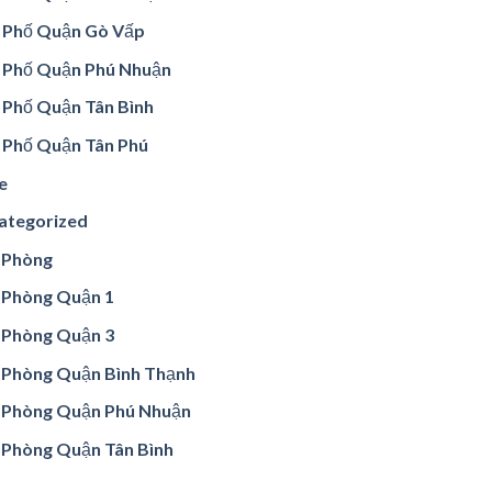
 Phố Quận Gò Vấp
 Phố Quận Phú Nhuận
 Phố Quận Tân Bình
 Phố Quận Tân Phú
e
ategorized
 Phòng
 Phòng Quận 1
 Phòng Quận 3
 Phòng Quận Bình Thạnh
 Phòng Quận Phú Nhuận
 Phòng Quận Tân Bình