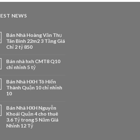
TEST NEWS
Bán Nhà Hoàng Văn Thụ
2
Tân Bình 22m2 3 Tầng Giá
Chỉ 2 tỷ 850
Bán nhà hxh CMT8 Q10
chỉ nhỉnh 5 tỷ
Bán Nhà HXH Tô Hiến
Thành Quận 10 chỉ nhỉnh
10
Bán Nhà HXH Nguyễn
Khoái Quận 4 cho thuê
3.6 Tỷ trong 5 Năm Giá
Nhỉnh 12 Tỷ