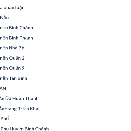
a phân loại
 Nền
 nền Bình Chánh
 nền Bình Thạnh
 nền Nhà Bè
 nền Quận 2
 nền Quận 9
nền Tân Bình
 ÁN
Án Đã Hoàn Thành
Án Đang Triển Khai
 Phố
 Phố Huyện Bình Chánh