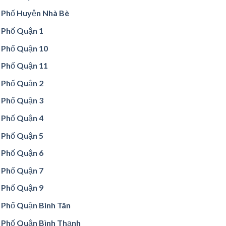
 Phố Huyện Nhà Bè
 Phố Quận 1
 Phố Quận 10
 Phố Quận 11
 Phố Quận 2
 Phố Quận 3
 Phố Quận 4
 Phố Quận 5
 Phố Quận 6
 Phố Quận 7
 Phố Quận 9
 Phố Quận Bình Tân
 Phố Quận Bình Thạnh