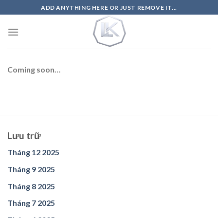
Skip
ADD ANYTHING HERE OR JUST REMOVE IT...
to
content
Coming soon…
Lưu trữ
Tháng 12 2025
Tháng 9 2025
Tháng 8 2025
Tháng 7 2025