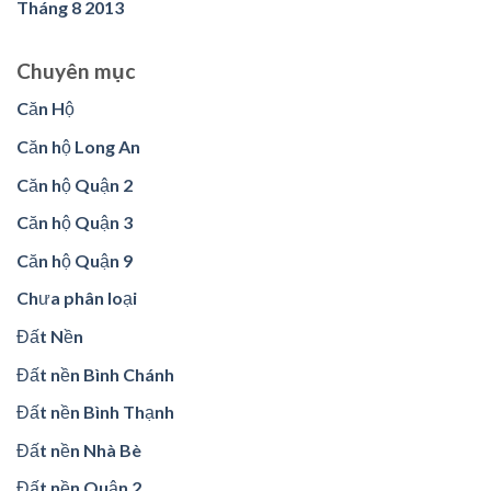
Tháng 8 2013
Chuyên mục
Căn Hộ
Căn hộ Long An
Căn hộ Quận 2
Căn hộ Quận 3
Căn hộ Quận 9
Chưa phân loại
Đất Nền
Đất nền Bình Chánh
Đất nền Bình Thạnh
Đất nền Nhà Bè
Đất nền Quận 2