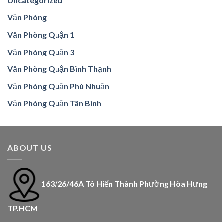
Uncategorized
Văn Phòng
Văn Phòng Quận 1
Văn Phòng Quận 3
Văn Phòng Quận Bình Thạnh
Văn Phòng Quận Phú Nhuận
Văn Phòng Quận Tân Bình
ABOUT US
163/26/46A Tô Hiến Thành Phường Hòa Hưng
TP.HCM