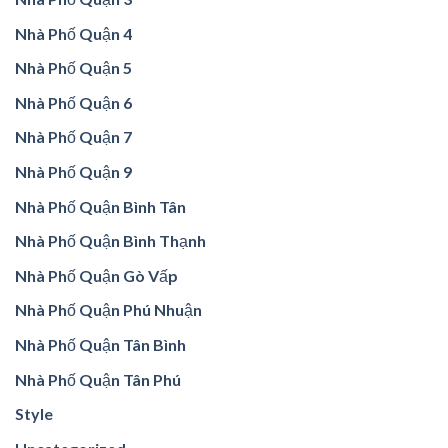
Nhà Phố Quận 4
Nhà Phố Quận 5
Nhà Phố Quận 6
Nhà Phố Quận 7
Nhà Phố Quận 9
Nhà Phố Quận Bình Tân
Nhà Phố Quận Bình Thạnh
Nhà Phố Quận Gò Vấp
Nhà Phố Quận Phú Nhuận
Nhà Phố Quận Tân Bình
Nhà Phố Quận Tân Phú
Style